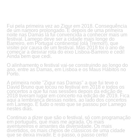
Fui pela primeira vez ao Zigur em 2018. Consequência
de um namoro prolongado. E depois de uma primeira
noite nas Damas lá fui convencida a conhecer mais um
festival. Lamego deve ser a cidade mais longe do
Barreiro, em Portugal continental (olá Tremor!), que
visitei por causa de um festival. Mas 2018 foi o ano de
começar a desviar rota do eixo Lisboa-Barreiro e cedi!
Ainda bem que cedi.
O alinhamento o festival vai-se construindo ao longo do
ano, entre as Damas, em Lisboa e os Maus Hábitos no
Porto.
A primeira noite "Zigur nas Damas" a que fui teve o
David Bruno que tocou no festival em 2018 e todos os
concertos a que fui nas sessões depois da edição de
2018 tiveram lugar em concerto na edição de 2019. Fica
aqui a lembrança dessas noites, ao lado dos concertos
em Lamego. E tudo o resto que se passou por Lamego
nestes dias.
Continuo a dizer que são o festival, só com programação
em português, que mais me agrada. Os mais
aventureiros e amantes da diversidade. Os mais
divertidos, os mais cheios de clássicos de uma cidade
que se deixa invadir. E o passo, o passo certo!